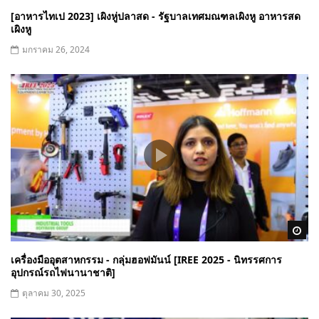
[อาหารไทเป 2023] เผิงหู่ปลาสด - รัฐบาลเทศมณฑลเผิงหู อาหารสด
เผิงหู
มกราคม 26, 2024
Wa
เครื่องมืออุตสาหกรรม - กลุ่มฮอฟมันน์ [IREE 2025 - นิทรรศการ
อุปกรณ์รถไฟนานาชาติ]
ตุลาคม 30, 2025