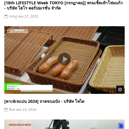
[18th LIFESTYLE Week TOKYO [กรกฎาคม]] พรมเช็ดเท้าโฟมแก้ว
- บริษัท ไฮโร คอร์ปอเรชั่น จำกัด
กรกฎาคม 27, 2023
Wa
[คาเฟ่เจแปน 2024] ถาดขนมปัง - บริษัท โทได
สิงหาคม 23, 2024