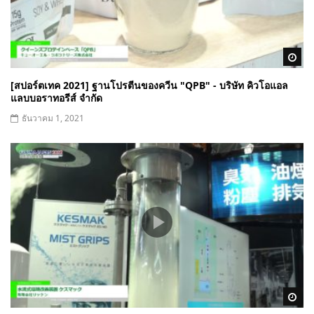
Wa
[สปอร์ตเทค 2021] ฐานโปรตีนของควีน "QPB" - บริษัท คิวโอแอล
แลบบอราทอรีส์ จำกัด
ธันวาคม 1, 2021
Wa