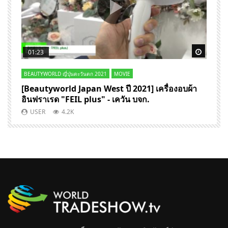
Watch Later
Watch 
01:23
BEAUTYWORLD ญี่ปุ่นตะวันตก 2021
MOVIE
J
[Beautyworld Japan West ปี 2021] เครื่องอบผ้า
[
อินฟราเรด "FEIL plus" - เควัน บจก.
จ
อ
USER
4.2K