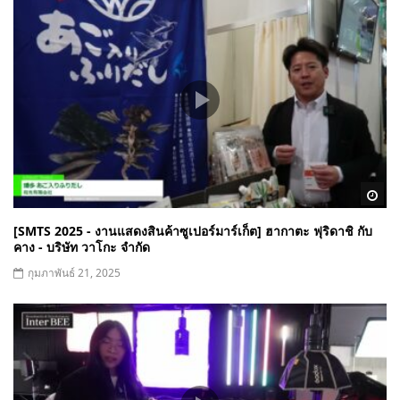
Wa
[SMTS 2025 - งานแสดงสินค้าซูเปอร์มาร์เก็ต] ฮากาตะ ฟุริดาชิ กับ
คาง - บริษัท วาโกะ จำกัด
กุมภาพันธ์ 21, 2025