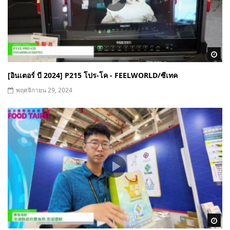
Wa
[อินเตอร์ บี 2024] P215 โปร-โค - FEELWORLD/ซีเทค
พฤศจิกายน 29, 2024
Wa