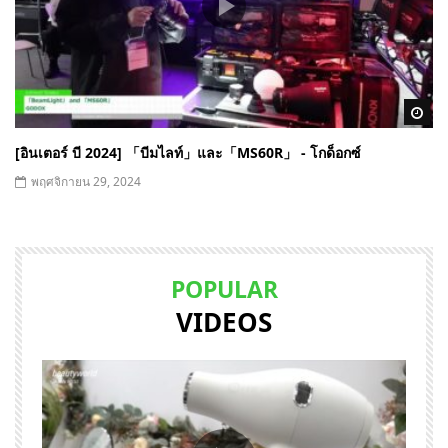
Wa
[อินเตอร์ บี 2024] 「บีมไลท์」และ「MS60R」 - โกด็อกซ์
พฤศจิกายน 29, 2024
POPULAR
VIDEOS