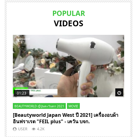
POPULAR
VIDEOS
Watch Later
Watch 
01:23
BEAUTYWORLD ญี่ปุ่นตะวันตก 2021
MOVIE
J
[Beautyworld Japan West ปี 2021] เครื่องอบผ้า
[
อินฟราเรด "FEIL plus" - เควัน บจก.
จ
อ
USER
4.2K