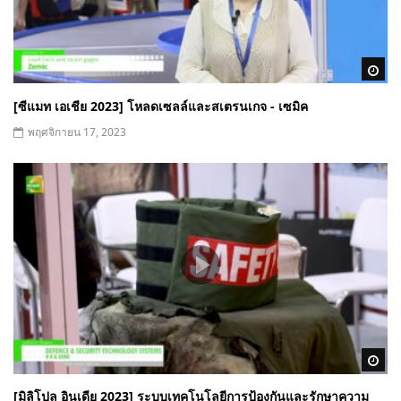
Wa
[ซีแมท เอเชีย 2023] โหลดเซลล์และสเตรนเกจ - เซมิค
พฤศจิกายน 17, 2023
Wa
[มิลิโปล อินเดีย 2023] ระบบเทคโนโลยีการป้องกันและรักษาความ