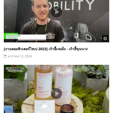
Wa
[งานคอมพิวเตอร์ไทเป 2023] เก้าอี้เกมมิ่ง - เก้าอี้ขุนนาง
มกราคม 12, 2024