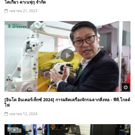
โตเกียว คาเนฟุกุ จำกัด
เมษายน 21, 2023
Wa
[อินโด อินเตอร์เท็กซ์ 2024] การผลิตเครื่องจักรฉลากสิ่งทอ - พีที.โกลด์
ไฟ
เมษายน 12, 2024