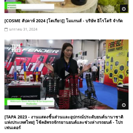
Wa
[COSME สัปดาห์ 2024 [โตเกียว]] โมแกนส์ - บริษัท อิโรโดริ จำกัด
มกราคม 31, 2024
Wa
[TAPA 2023 - งานแสดงชิ้นส่วนและอุปกรณ์ประดับยนต์นานาชาติ
แห่งประเทศไทย] โช้คอัพรถจักรยานยนต์และช่วงล่างรถยนต์ - โปร
เฟนเดอร์