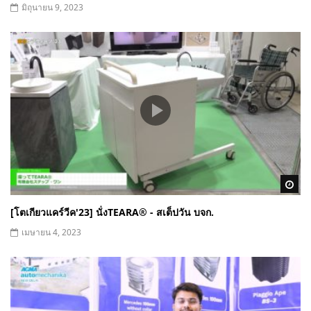
มิถุนายน 9, 2023
Wa
[โตเกียวแคร์วีค'23] นั่งTEARA®︎ - สเต็ปวัน บจก.
เมษายน 4, 2023