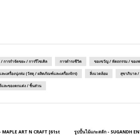
 / การกำจัดขยะ / การรีไซเคิล
การดำรงชีวิต
ของขวัญ / หัตถกรรม / ของพรี
และเครื่องนุ่งห่ม (วัสดุ / ผลิตภัณฑ์และเครื่องจักร)
สิ่งแวดล้อม
สุขาภิบาล /
ร์และของตกแต่ง / ชิ้นส่วน
ยม - MAPLE ART N CRAFT [61st
รูปปั้นไม้แกะสลัก - SUGANDH E