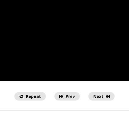
Repeat
Prev
Next