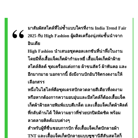
มาสัมผัสสไตล์ที่ไม่ซ้ำแบบใครที่งาน India Trend Fair
2025 กับ High Fashion ผู้ผลิตเครื่องนุ่งห่มชั้นนำจาก
อินเดีย
High Fashion นำเสนอชุดคอลเลกชันที่น่าทึ่งในงาน
โดยมีทั้งเสื้อแจ็คเก็ตผ้ากำมะหยี่ เสื้อแจ็คเก็ตผ้าฝ้าย
สไตล์คิลต์ ชุดเครื่องแต่งกาย ผ้าขนสัตว์ ผ้าพันคอ และ
อีกมากมาย นอกจากนี้ ยังมีงานปักอันวิจิตรงดงามให้
เลือกสรร
หนึ่งในไฮไลท์คือชุดเดรสปักลวดลายสีเดียวที่งดงาม
หรือหากต้องการความอบอุ่นและมีสไตล์ก็ต้องเสื้อแจ็ค
เก็ตผ้าฝ้ายลายพิมพ์แบบตีเกล็ด และเสื้อแจ็คเก็ตผ้าคิลต์
ที่กลับด้านได้ ให้ความยาวที่ช่วยปกปิดมิดชิด พร้อม
ลวดลายคิลต์แบบต่างๆ
สำหรับผู้ที่ชื่นชอบการปัก ทั้งเสื้อแจ็คเก็ตปักลายผ้า
TNT และเสื้อแจ็คเก็ตปักลายแบบซูซานีสีสันสดใสก็