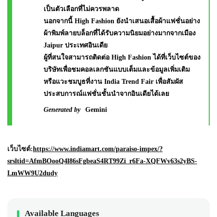
เป็นตัวเลือกที่ไม่ควรพลาด
นอกจากนี้ High Fashion ยังนำเสนอเสื้อผ้าแฟชั่นอย่าง
ผ้าพิมพ์ลายบล็อกที่ได้รับความนิยมอย่างมากจากเมือง
Jaipur ประเทศอินเดีย
ผู้ที่สนใจสามารถติดต่อ High Fashion ได้ที่เว็บไซต์ของ
บริษัทเพื่อชมคอลเลกชันแบบเต็มและข้อมูลเพิ่มเติม
หรือแวะชมบูธที่งาน India Trend Fair เพื่อสัมผัส
ประสบการณ์แฟชั่นชั้นนำจากอินเดียได้เลย
Generated by
Gemini
เว็บไซต์:
https://www.indiamart.com/paraiso-impex/?
srsltid=AfmBOooQ4l86sFgbeaS4RT99Zi_r6Fa-XQFWv63s2yBS-
LmWW9U2dudy
Available Languages