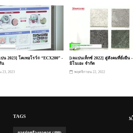
จแปน 2023] โคเทอโรว์® “ECX200” -
[เจแปนเท็กซ์ 2022] สู่สังคมที่ยั่งยืน -
ตัน
มิโนเอะ จำกัด
น 23, 2023
พฤศจิกายน 22, 2022
TAGS
น
การก่อสร้างอาคาร
(499)