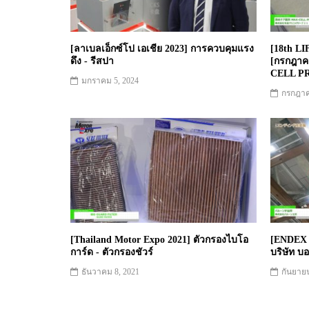
[ลาเบลเอ็กซ์โป เอเชีย 2023] การควบคุมแรง
[18th L
ดึง - รีสปา
[กรกฎาค
CELL PRO
มกราคม 5, 2024
กรกฎาค
[Thailand Motor Expo 2021] ตัวกรองไบโอ
[ENDEX 
การ์ด - ตัวกรองชัวร์
บริษัท บอ
ธันวาคม 8, 2021
กันยายน