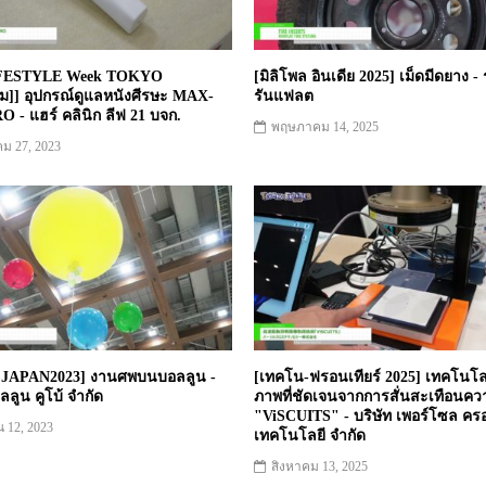
IFESTYLE Week TOKYO
[มิลิโพล อินเดีย 2025] เม็ดมีดยาง 
ม]] อุปกรณ์ดูแลหนังศีรษะ MAX-
รันแฟลต
 - แฮร์ คลินิก ลีฟ 21 บจก.
พฤษภาคม 14, 2025
ม 27, 2023
JAPAN2023] งานศพบนบอลลูน -
[เทคโน-ฟรอนเทียร์ 2025] เทคโนโล
ลลูน คูโบ้ จำกัด
ภาพที่ชัดเจนจากการสั่นสะเทือนควา
"ViSCUITS" - บริษัท เพอร์โซล คร
 12, 2023
เทคโนโลยี จำกัด
สิงหาคม 13, 2025