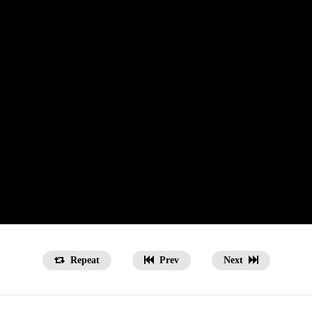
Repeat
Prev
Next