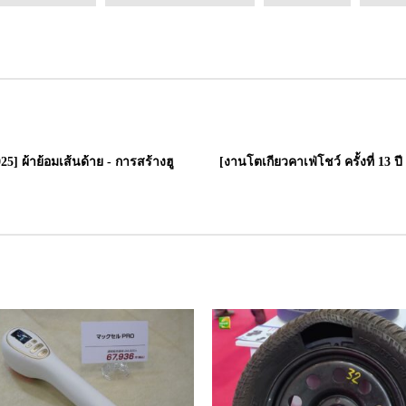
025] ผ้าย้อมเส้นด้าย - การสร้างฮู
[งานโตเกียวคาเฟ่โชว์ ครั้งที่ 13 ป