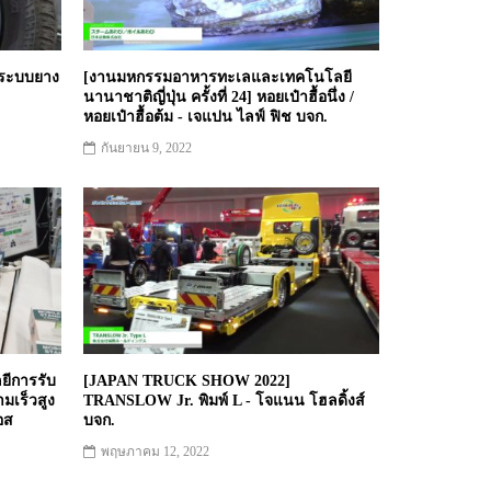
- ระบบยาง
[งานมหกรรมอาหารทะเลและเทคโนโลยี
นานาชาติญี่ปุ่น ครั้งที่ 24] หอยเป๋าฮื้อนึ่ง /
หอยเป๋าฮื้อต้ม - เจแปน ไลฟ์ ฟิช บจก.
กันยายน 9, 2022
ยีการรับ
[JAPAN TRUCK SHOW 2022]
มเร็วสูง
TRANSLOW Jr. พิมพ์ L - โจแนน โฮลดิ้งส์
อส
บจก.
พฤษภาคม 12, 2022