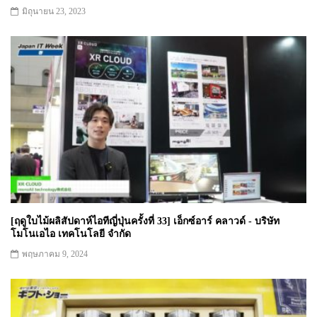
มิถุนายน 23, 2023
[ฤดูใบไม้ผลิสัปดาห์ไอทีญี่ปุ่นครั้งที่ 33] เอ็กซ์อาร์ คลาวด์ - บริษัท
โมโนเอไอ เทคโนโลยี จำกัด
พฤษภาคม 9, 2024