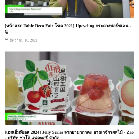
[หน้าแรก Table Deco Fair โซล 2021] Upcycling กระถางพอร์ซเลน -
นู
ธันวาคม 10, 2021
[เอสเอ็มทีเอส 2024] Jelly Series จากยามากาตะ อาณาจักรผลไม้ - Zao
- บริษัท ซาโอ้ แฟคตอรี่ จำกัด