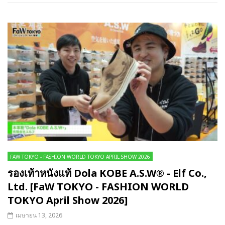
FAW TOKYO - FASHION WORLD TOKYO APRIL SHOW 2026
รองเท้าหนังแท้ Dola KOBE A.S.W® - Elf Co.,
Ltd. [FaW TOKYO - FASHION WORLD
TOKYO April Show 2026]
เมษายน 13, 2026