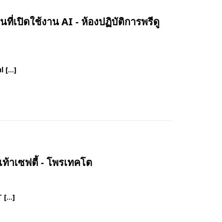
่เปิดใช้งาน AI - ห้องปฏิบัติการพรีดู
l […]
ท้าเซฟตี้ - โพรเทคโต
T […]