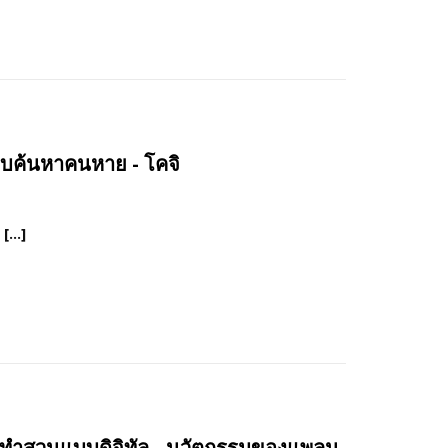
บค้นหาคนหาย - โคจิ
 […]
รทำสวนแบบดิจิทัล - นวัตกรรมของแพลน