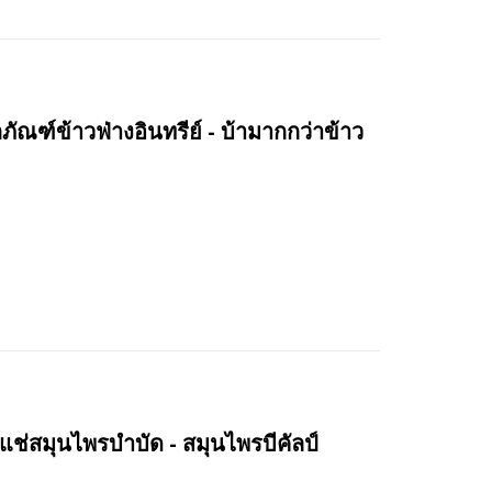
ณฑ์ข้าวฟ่างอินทรีย์ - บ้ามากกว่าข้าว
ช่สมุนไพรบำบัด - สมุนไพรบีคัลป์